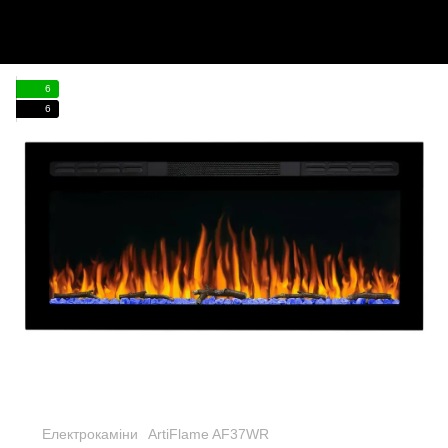
6
6
Електрокаміни
ArtiFlame AF37WR