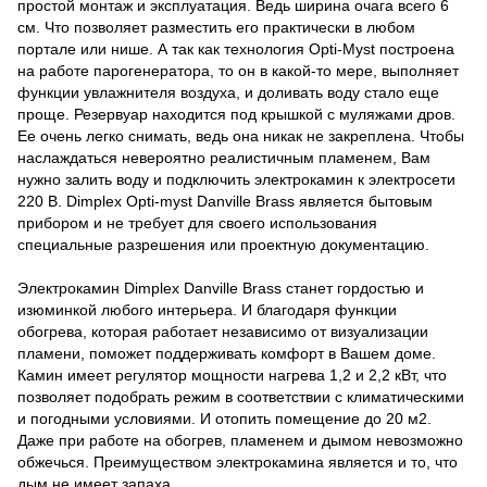
простой монтаж и эксплуатация. Ведь ширина очага всего 6
см. Что позволяет разместить его практически в любом
портале или нише. А так как технология Opti-Myst построена
на работе парогенератора, то он в какой-то мере, выполняет
функции увлажнителя воздуха, и доливать воду стало еще
проще. Резервуар находится под крышкой с муляжами дров.
Ее очень легко снимать, ведь она никак не закреплена. Чтобы
наслаждаться невероятно реалистичным пламенем, Вам
нужно залить воду и подключить электрокамин к электросети
220 В. Dimplex Opti-myst Danville Brass является бытовым
прибором и не требует для своего использования
специальные разрешения или проектную документацию.
Электрокамин Dimplex Danville Brass станет гордостью и
изюминкой любого интерьера. И благодаря функции
обогрева, которая работает независимо от визуализации
пламени, поможет поддерживать комфорт в Вашем доме.
Камин имеет регулятор мощности нагрева 1,2 и 2,2 кВт, что
позволяет подобрать режим в соответствии с климатическими
и погодными условиями. И отопить помещение до 20 м2.
Даже при работе на обогрев, пламенем и дымом невозможно
обжечься. Преимуществом электрокамина является и то, что
дым не имеет запаха.