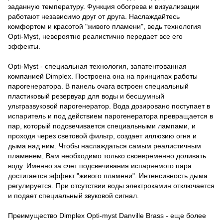
заданную температуру. Функция обогрева и визуализации
работают независимо друг от друга. Наслаждайтесь
комфортом и красотой "живого пламени", ведь технология
Opti-Myst, невероятно реалистично передает все его
эффекты.
Opti-Myst - специальная технология, запатентованная
компанией Dimplex. Построена она на принципах работы
парогенератора. В панель очага встроен специальный
пластиковый резервуар для воды и бесшумный
ультразвуковой парогенератор. Вода дозировано поступает в
испаритель и под действием парогенератора превращается в
пар, который подсвечивается специальными лампами, и
проходя через световой фильтр, создает иллюзию огня и
дыма над ним. Чтобы наслаждаться самым реалистичным
пламенем, Вам необходимо только своевременно доливать
воду. Именно за счет подсвечивания испаряемого пара
достигается эффект "живого пламени". Интенсивность дыма
регулируется. При отсутствии воды электрокамин отключается
и подает специальный звуковой сигнал.
Преимущество Dimplex Opti-myst Danville Brass - еще более