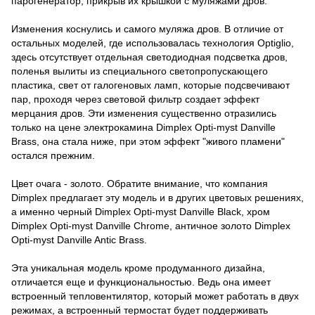
парогенератор, прикрыв их крышкой с муляжами дров.
Изменения коснулись и самого муляжа дров. В отличие от
остальных моделей, где использовалась технология Optiglio,
здесь отсутствует отдельная светодиодная подсветка дров,
поленья вылиты из специального светопропускающего
пластика, свет от галогеновых ламп, которые подсвечивают
пар, проходя через световой фильтр создает эффект
мерцания дров. Эти изменения существенно отразились
только на цене электрокамина Dimplex Opti-myst Danville
Brass, она стала ниже, при этом эффект "живого пламени"
остался прежним.
Цвет очага - золото. Обратите внимание, что компания
Dimplex предлагает эту модель и в других цветовых решениях,
а именно черный Dimplex Opti-myst Danville Black, хром
Dimplex Opti-myst Danville Chrome, античное золото Dimplex
Opti-myst Danville Antic Brass.
Эта уникальная модель кроме продуманного дизайна,
отличается еще и функциональностью. Ведь она имеет
встроенный тепловентилятор, который может работать в двух
режимах, а встроенный термостат будет поддерживать