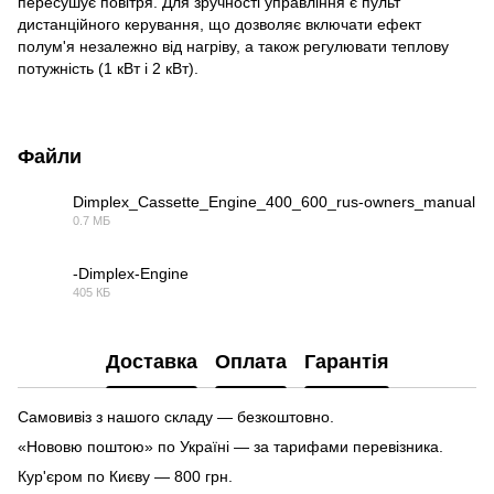
пересушує повітря. Для зручності управління є пульт
дистанційного керування, що дозволяє включати ефект
полум'я незалежно від нагріву, а також регулювати теплову
потужність (1 кВт і 2 кВт).
Файли
Dimplex_Cassette_Engine_400_600_rus-owners_manual
0.7 МБ
PDF
-Dimplex-Engine
405 КБ
PDF
Доставка
Оплата
Гарантія
Самовивіз з нашого складу — безкоштовно.
«Нововю поштою» по Україні — за тарифами перевізника.
Кур'єром по Києву — 800 грн.