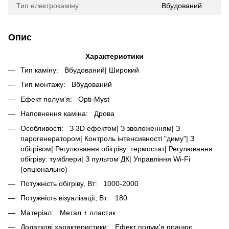
Тип електрокаміну
Вбудований
Опис
Характеристики
Тип каміну: Вбудований| Широкий
Тип монтажу: Вбудований
Ефект полум'я: Opti-Myst
Наповнення каміна: Дрова
Особливості: З 3D ефектом| З зволоженням| З
парогенератором| Контроль інтенсивності "диму"| З
обігрівом| Регулювання обігріву: термостат| Регулювання
обігріву: тумблери| З пультом ДК| Управління Wi-Fi
(опціонально)
Потужність обігріву, Вт: 1000-2000
Потужність візуалізації, Вт: 180
Матеріал: Метал + пластик
Додаткові характеристики: Ефект полум'я працює