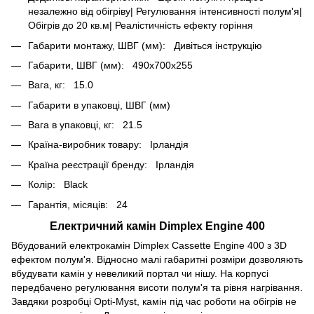
незалежно від обігріву| Регулювання інтенсивності полум'я|
Обігрів до 20 кв.м| Реалістичність ефекту горіння
Габарити монтажу, ШВГ (мм): Дивіться інструкцію
Габарити, ШВГ (мм): 490x700x255
Вага, кг: 15.0
Габарити в упаковці, ШВГ (мм)
Вага в упаковці, кг: 21.5
Країна-виробник товару: Ірландія
Країна реєстрації бренду: Ірландія
Колір: Black
Гарантія, місяців: 24
Електричний камін Dimplex Engine 400
Вбудований електрокамін Dimplex Cassette Engine 400 з 3D
ефектом полум'я. Відносно малі габаритні розміри дозволяють
вбудувати камін у невеликий портал чи нішу. На корпусі
передбачено регулювання висоти полум'я та рівня нагрівання.
Завдяки розробці Opti-Myst, камін під час роботи на обігрів не