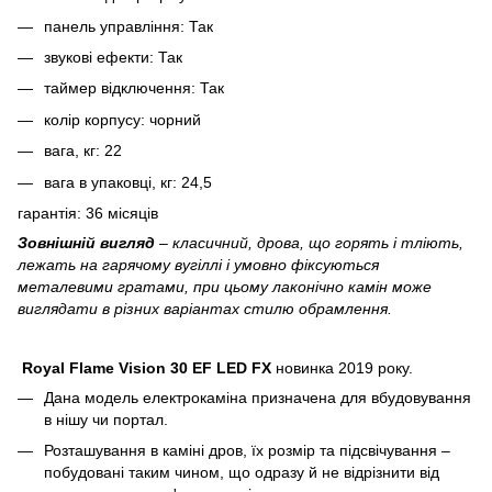
панель управління: Так
звукові ефекти: Так
таймер відключення: Так
колір корпусу: чорний
вага, кг: 22
вага в упаковці, кг: 24,5
гарантія: 36 місяців
Зовнішній вигляд
– класичний, дрова, що горять і тліють,
лежать на гарячому вугіллі і умовно фіксуються
металевими гратами, при цьому лаконічно камін може
виглядати в різних варіантах стилю обрамлення.
Royal Flame Vision 30 EF LED FX
новинка 2019 року.
Дана модель електрокаміна призначена для вбудовування
в нішу чи портал.
Розташування в каміні дров, їх розмір та підсвічування –
побудовані таким чином, що одразу й не відрізнити від