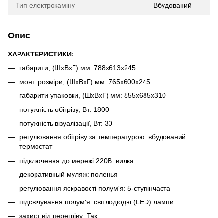
Тип електрокаміну
Вбудований
Опис
ХАРАКТЕРИСТИКИ:
габарити, (ШхВхГ) мм: 788x613x245
монт. розміри, (ШхВхГ) мм: 765x600x245
габарити упаковки, (ШхВхГ) мм: 855x685x310
потужність обігріву, Вт: 1800
потужність візуалізації, Вт: 30
регулювання обігріву за температурою: вбудований
термостат
підключення до мережі 220В: вилка
декоративный муляж: поленья
регулювання яскравості полум'я: 5-ступінчаста
підсвічування полум'я: світлодіодні (LED) лампи
захист від перегріву: Так