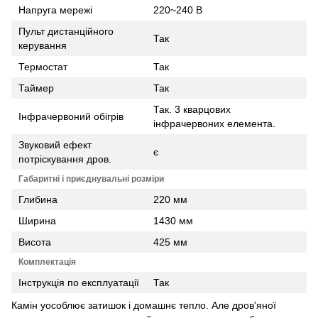
Напруга мережі
220~240 В
Пульт дистанційного
Так
керування
Термостат
Так
Таймер
Так
Так. 3 кварцових
Інфрачервоний обігрів
інфрачервоних елемента.
Звуковий ефект
є
потріскування дров.
Габаритні і приєднувальні розміри
Глибина
220 мм
Ширина
1430 мм
Висота
425 мм
Комплектація
Інструкція по експлуатації
Так
Камін уособлює затишок і домашнє тепло. Але дров'яної