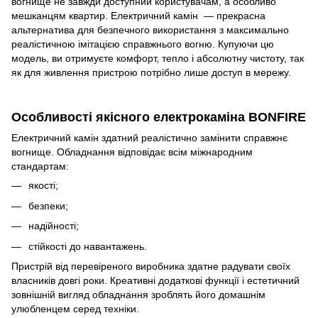
вогнище не завжди доступний користувачам, а особливо
мешканцям квартир. Електричний камін — прекрасна
альтернатива для безпечного використання з максимально
реалістичною імітацією справжнього вогню. Купуючи цю
модель, ви отримуєте комфорт, тепло і абсолютну чистоту, так
як для живлення пристрою потрібно лише доступ в мережу.
Особливості якісного електрокаміна BONFIRE
Електричний камін здатний реалістично замінити справжнє
вогнище. Обладнання відповідає всім міжнародним
стандартам:
якості;
безпеки;
надійності;
стійкості до навантажень.
Пристрій від перевіреного виробника здатне радувати своїх
власників довгі роки. Креативні додаткові функції і естетичний
зовнішній вигляд обладнання зроблять його домашнім
улюбленцем серед техніки.