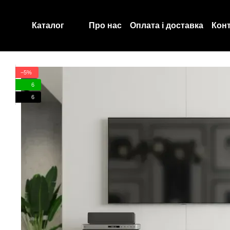
Перейти до основного контенту
Про нас
Оплата і доставка
Кон
Каталог
Договір публічної оферти
−5%
6
6