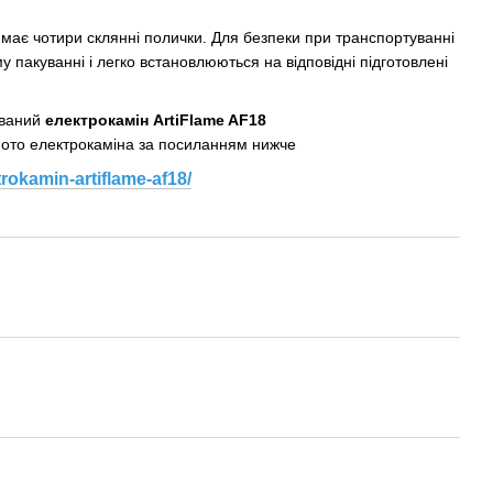
має чотири склянні полички. Для безпеки при транспортуванні
 пакуванні і легко встановлюються на відповідні підготовлені
ований
електрокамін
ArtiFlame AF18
фото електрокаміна за посиланням нижче
trokamin-artiflame-af18/