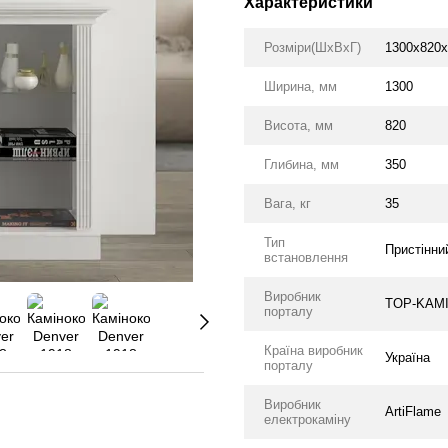
Характеристики
Розміри(ШхВхГ)
1300х820х
Ширина, мм
1300
Висота, мм
820
Глибина, мм
350
Вага, кг
35
Тип
Пристінни
встановлення
Виробник
TOP-KAM
порталу
Країна виробник
Україна
порталу
Виробник
ArtiFlame
електрокаміну