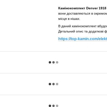
Камінокомплект Denver 1918
вони доставляються в окремому
місця в нішах.
В даний камінокомплект вбуд
Детальний опис та додаткові 
https://top-kamin.com/elek