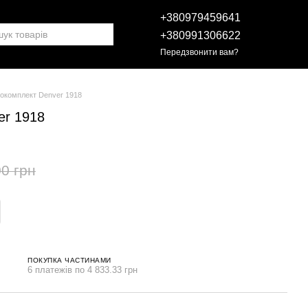
+380979459641
+380991306622
Передзвонити вам?
нокомплект Denver 1918
er 1918
0 грн
ПОКУПКА ЧАСТИНАМИ
6 платежів по 4 833.33 грн