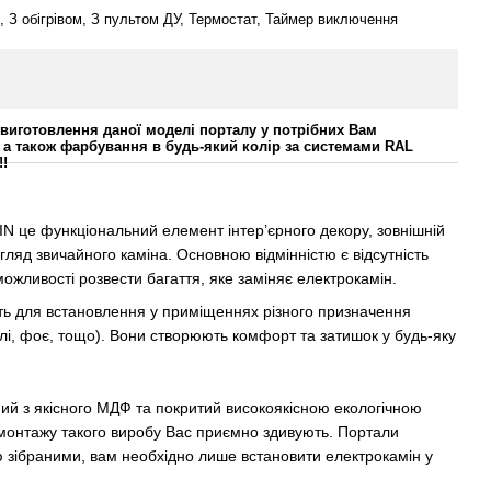
, З обігрівом, З пультом ДУ, Термостат, Таймер виключення
виготовлення даної моделі порталу у потрібних Вам
 а також фарбування в будь-який колір за системами RAL
!!
N це функціональний елемент інтер’єрного декору, зовнішній
игляд звичайного каміна. Основною відмінністю є відсутність
 можливості розвести багаття, яке заміняє електрокамін.
ть для встановлення у приміщеннях різного призначення
телі, фоє, тощо). Вони створюють комфорт та затишок у будь-яку
ий з якісного МДФ та покритий високоякісною екологічною
 монтажу такого виробу Вас приємно здивують. Портали
ю зібраними, вам необхідно лише встановити електрокамін у