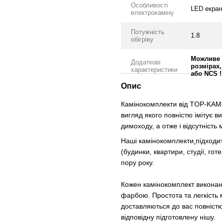
Особливості
LED екран
електрокаміну
Потужність
1.8
обігріву
Можливе 
Додаткові
розмірах,
характеристики
або NCS !
Опис
Камінокомплекти від TOP-KAMI
вигляд якого повністю імітує в
димоходу, а отже і відсутність
Наші камінокомплекти
підходи
(будинки, квартири, студії, го
пору року.
Кожен камінокомплект виконан
фарбою. Простота та легкість
доставляються до вас повніст
відповідну підготовлену нішу.