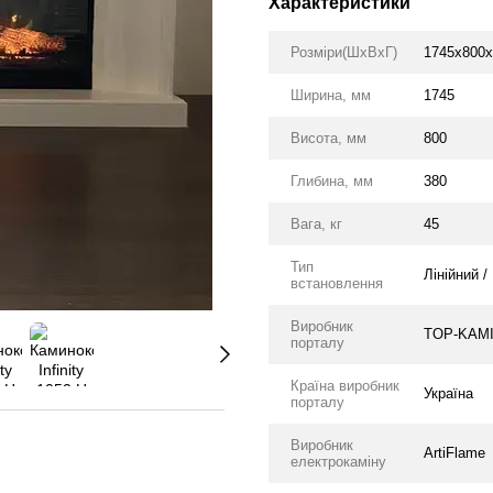
Характеристики
Розміри(ШхВхГ)
1745х800х
Ширина, мм
1745
Висота, мм
800
Глибина, мм
380
Вага, кг
45
Тип
Лінійний /
встановлення
Виробник
TOP-KAM
порталу
Країна виробник
Україна
порталу
Виробник
ArtiFlame
електрокаміну