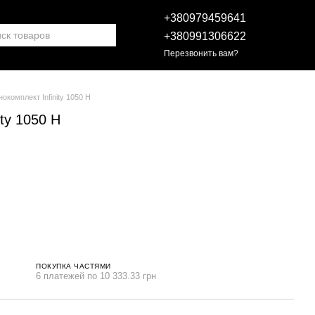
+380979459641
+380991306622
Перезвонить вам?
окомплект Infinity 1050 H
ty 1050 H
ПОКУПКА ЧАСТЯМИ
6 платежей по 10 333.33 грн