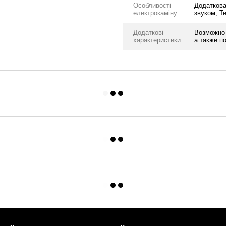
Особливості
Додаткова
електрокаміну
звуком, Т
Додаткові
Возможно 
характеристики
а также п