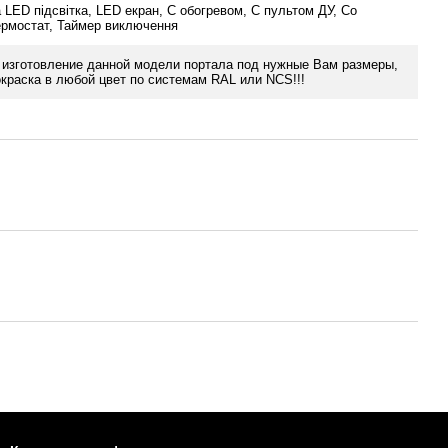
 LED підсвітка, LED екран, С обогревом, С пультом ДУ, Со
ермостат, Таймер виключення
изготовление данной модели портала под нужные Вам размеры,
окраска в любой цвет по системам RAL или NCS!!!